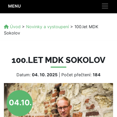
MENU
Úvod
>
Novinky a vystoupení
>
100.let MDK
Sokolov
100.LET MDK SOKOLOV
Datum:
04. 10. 2025
| Počet přečtení:
184
04.10.